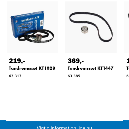
219
,-
369
,-
Tandremssæt KT1028
Tandremssæt KT1447
T
63-317
63-385
6
Vigtig information lige nu