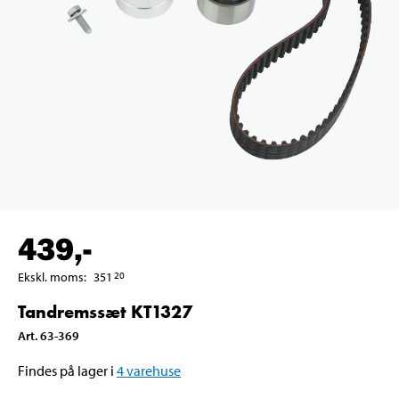
439
,-
Ekskl. moms
:
351
20
Tandremssæt KT1327
Art
.
63-369
Findes på lager i
4
varehuse