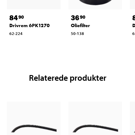
84
36
90
90
Drivrem 6PK1270
Oliefilter
D
62-224
50-138
6
Relaterede produkter