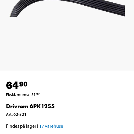
64
90
Ekskl. moms
:
51
92
Drivrem 6PK1255
Art
.
62-321
Findes på lager i
17
varehuse