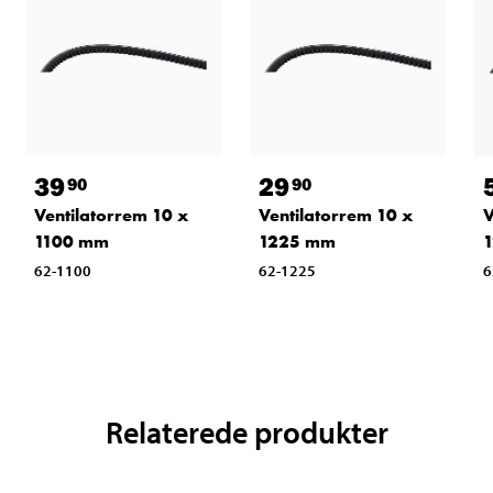
39
29
90
90
Ventilatorrem 10 x
Ventilatorrem 10 x
V
1100 mm
1225 mm
62-1100
62-1225
6
Relaterede produkter