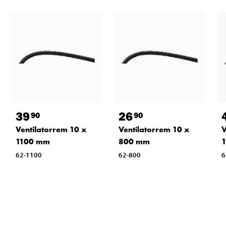
39
26
90
90
Ventilatorrem 10 x
Ventilatorrem 10 x
V
1100 mm
800 mm
62-1100
62-800
6