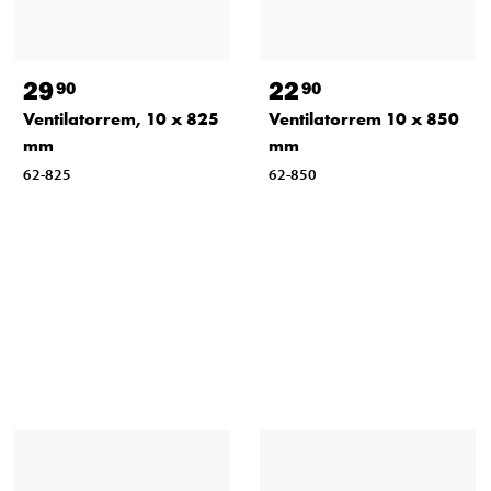
29
22
90
90
Ventilatorrem, 10 x 825
Ventilatorrem 10 x 850
mm
mm
62-825
62-850