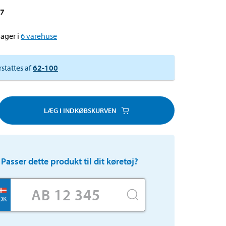
87
ager i
6
varehuse
rstattes af
62-100
LÆG I INDKØBSKURVEN
Passer dette produkt til dit køretøj?
DK