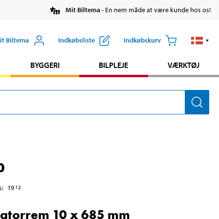
Mit Biltema
- En nem måde at være kunde hos os!
it Biltema
Indkøbsliste
Indkøbskurv
BYGGERI
BILPLEJE
VÆRKTØJ
0
s
:
19
12
latorrem 10 x 685 mm