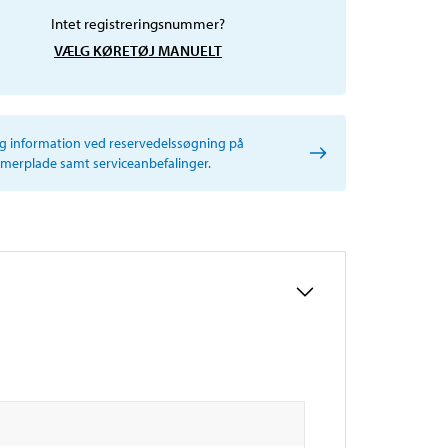
Intet registreringsnummer?
VÆLG KØRETØJ MANUELT
ig information ved reservedelssøgning på
erplade samt serviceanbefalinger.