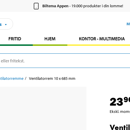
Biltema Appen
- 19.000 produkter i din lomme!
s
M
FRITID
HJEM
KONTOR - MULTIMEDIA
tilatorremme
Ventilatorrem 10 x 685 mm
23
9
Ekskl. mom
Venti