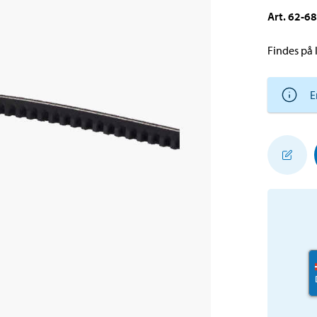
Art
.
62-6
Findes på l
E