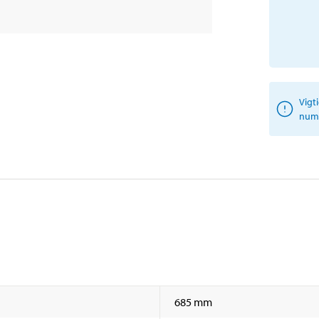
Vigt
numm
685 mm