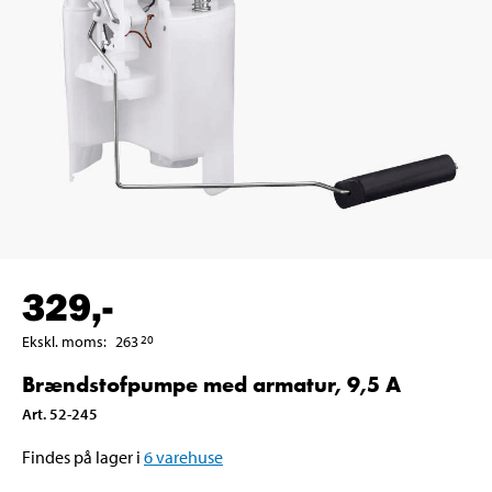
329
,-
Ekskl. moms
:
263
20
Brændstofpumpe med armatur, 9,5 A
Art
.
52-245
Findes på lager i
6
varehuse