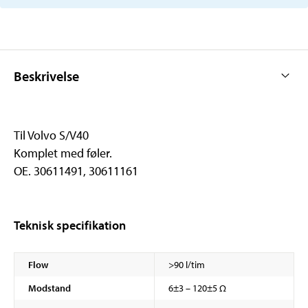
Beskrivelse
Til Volvo S/V40
Komplet med føler.
OE. 30611491, 30611161
Teknisk specifikation
Flow
>90 l/tim
Modstand
6±3 – 120±5 Ω