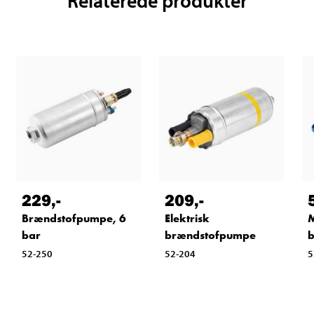
Relaterede produkter
229
,-
209
,-
Brændstofpumpe, 6
Elektrisk
M
bar
brændstofpumpe
52-250
52-204
5