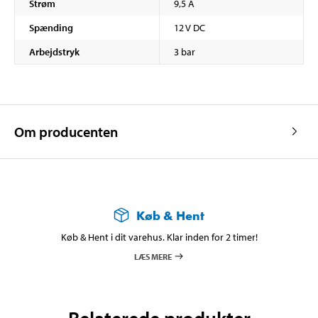
Strøm
9,5 A
Spænding
12 V DC
Arbejdstryk
3 bar
Om producenten
Køb & Hent
Køb & Hent i dit varehus. Klar inden for 2 timer!
LÆS MERE