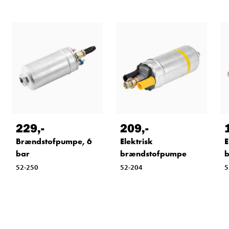
229
,-
209
,-
Brændstofpumpe, 6
Elektrisk
E
bar
brændstofpumpe
52-250
52-204
5