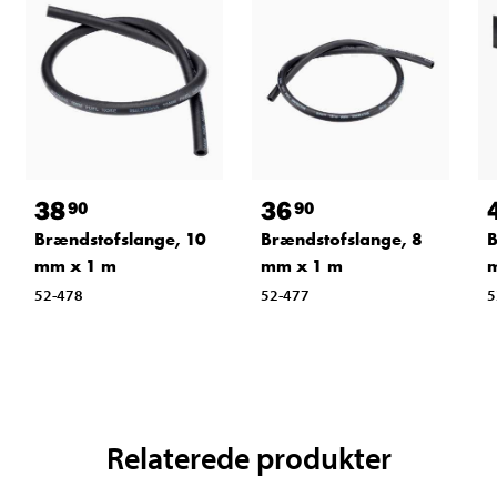
38
36
90
90
Brændstofslange, 10
Brændstofslange, 8
B
mm x 1 m
mm x 1 m
52-478
52-477
5
Relaterede produkter