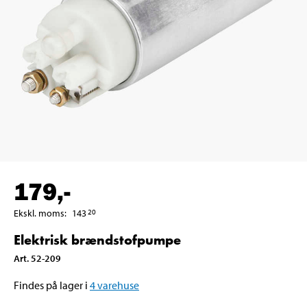
179
,-
Ekskl. moms
:
143
20
Elektrisk brændstofpumpe
Art
.
52-209
Findes på lager i
4
varehuse