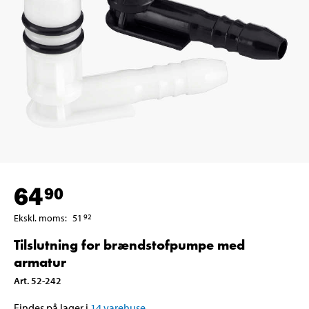
64
90
Ekskl. moms
:
51
92
Tilslutning for brændstofpumpe med
armatur
Art
.
52-242
Findes på lager i
14
varehuse