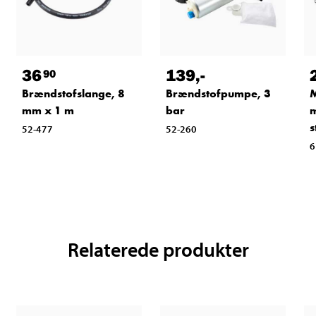
36
139
,-
90
Brændstofslange, 8
Brændstofpumpe, 3
M
mm x 1 m
bar
m
s
52-477
52-260
6
Relaterede produkter