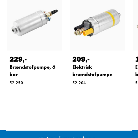
229
,-
209
,-
Brændstofpumpe, 6
Elektrisk
E
bar
brændstofpumpe
52-250
52-204
5