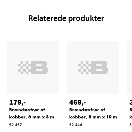
Relaterede produkter
179
,-
469
,-
Brændstofrør af
Brændstofrør af
B
kobber, 6 mm x 5 m
kobber, 8 mm x 10 m
k
52-457
52-446
5