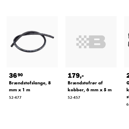
179
,-
36
90
Brændstofrør af
Brændstofslange, 8
kobber, 6 mm x 5 m
mm x 1 m
k
s
52-457
52-477
6