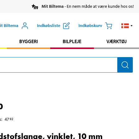
Mit Biltema
- En nem måde at være kunde hos os!
it Biltema
Indkøbsliste
Indkøbskurv
BYGGERI
BILPLEJE
VÆRKTØJ
0
s
:
47
92
stofslange, vinklet, 10 mm