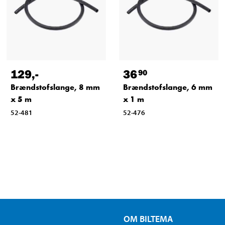
129
,-
36
90
Brændstofslange, 8 mm
Brændstofslange, 6 mm
x 5 m
x 1 m
52-481
52-476
OM BILTEMA