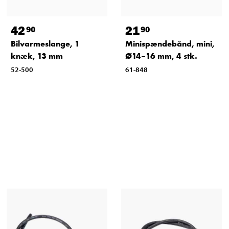
42
21
90
90
Bilvarmeslange, 1
Minispændebånd, mini,
knæk, 13 mm
Ø14–16 mm, 4 stk.
52-500
61-848