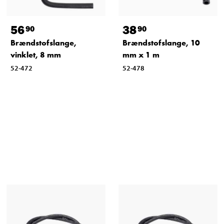
56
38
90
90
Brændstofslange,
Brændstofslange, 10
vinklet, 8 mm
mm x 1 m
52-472
52-478