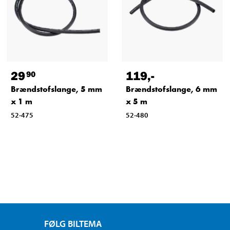
29
119
,-
90
Brændstofslange, 5 mm
Brændstofslange, 6 mm
x 1 m
x 5 m
52-475
52-480
FØLG BILTEMA