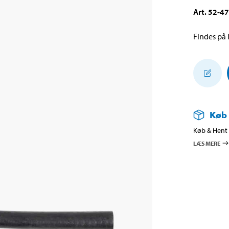
Art
.
52-4
Findes på l
Køb
Køb & Hent i
LÆS MERE