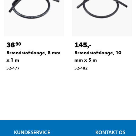
36
145
,-
90
Brændstofslange, 8 mm
Brændstofslange, 10
x 1 m
mm x 5 m
52-477
52-482
KUNDESERVICE
KONTAKT OS