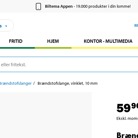
Biltema Appen
- 19.000 produkter i din lomme!
s
M
FRITID
HJEM
KONTOR - MULTIMEDIA
Brændstofslanger
Brændstofslange, vinklet, 10 mm
59
9
Ekskl. mom
Brænd