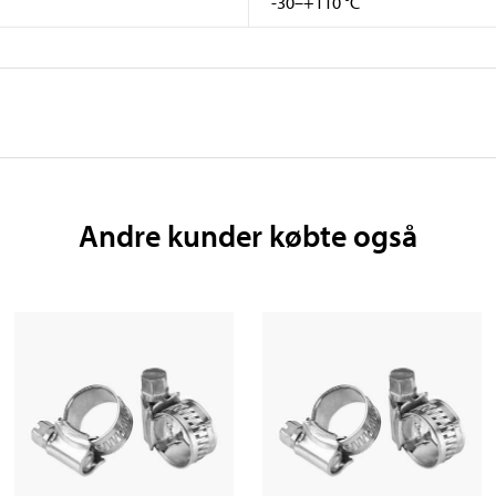
-30–+110 °C
Andre kunder købte også