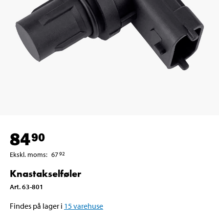
84
90
Ekskl. moms
:
67
92
Knastakselføler
Art
.
63-801
Findes på lager i
15
varehuse