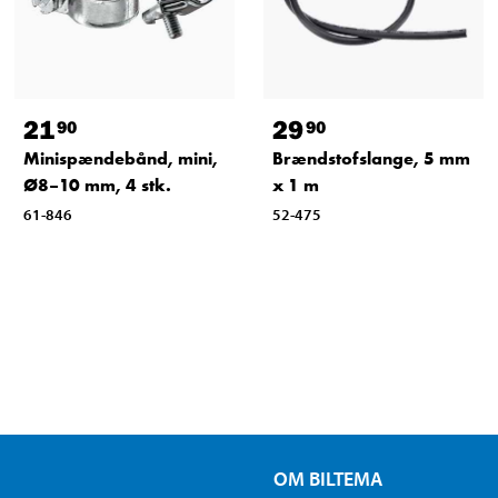
21
29
90
90
Minispændebånd, mini,
Brændstofslange, 5 mm
Ø8–10 mm, 4 stk.
x 1 m
61-846
52-475
OM BILTEMA