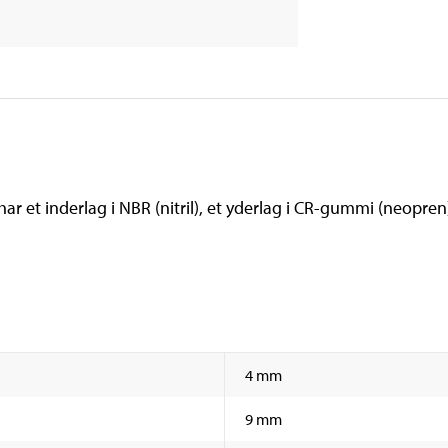
 et inderlag i NBR (nitril), et yderlag i CR-gummi (neopren) 
4 mm
9 mm