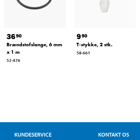
36
9
90
90
Brændstofslange, 6 mm
T-stykke, 2 stk.
x 1 m
58-661
52-476
KUNDESERVICE
KONTAKT OS