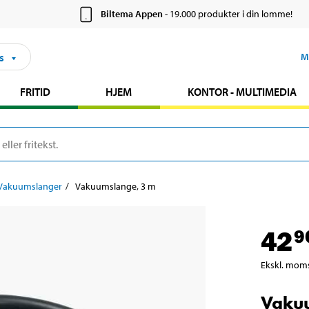
Biltema Appen
- 19.000 produkter i din lomme!
s
M
FRITID
HJEM
KONTOR - MULTIMEDIA
Vakuumslanger
Vakuumslange, 3 m
42
9
Ekskl. mom
Vaku