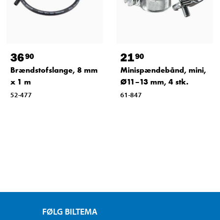
36
21
90
90
Brændstofslange, 8 mm
Minispændebånd, mini,
x 1 m
Ø11–13 mm, 4 stk.
52-477
61-847
FØLG BILTEMA