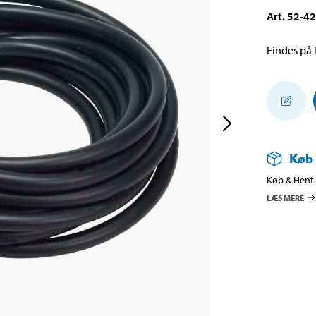
Art
.
52-4
Findes på l
Køb
Køb & Hent i
LÆS MERE