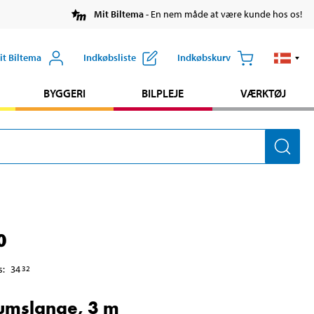
Mit Biltema
- En nem måde at være kunde hos os!
it Biltema
Indkøbsliste
Indkøbskurv
BYGGERI
BILPLEJE
VÆRKTØJ
0
s
:
34
32
umslange, 3 m