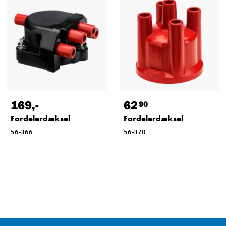
169
,-
62
90
Fordelerdæksel
Fordelerdæksel
56-366
56-370