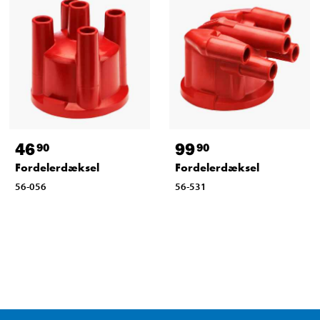
46
99
90
90
Fordelerdæksel
Fordelerdæksel
56-056
56-531