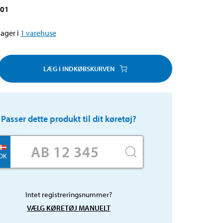
001
ager i
1
varehuse
LÆG I INDKØBSKURVEN
Passer dette produkt til dit køretøj?
DK
Intet registreringsnummer?
VÆLG KØRETØJ MANUELT