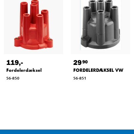
119
,-
29
90
Fordelerdæksel
FORDELERDÆKSEL VW
56-850
56-851