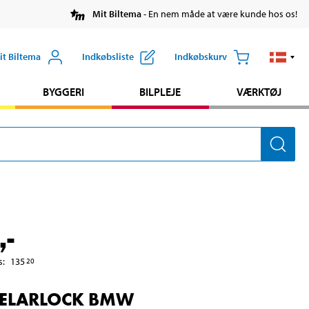
Mit Biltema
- En nem måde at være kunde hos os!
it Biltema
Indkøbsliste
Indkøbskurv
BYGGERI
BILPLEJE
VÆRKTØJ
,-
s
:
135
20
ELARLOCK BMW