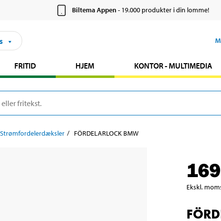
Biltema Appen
- 19.000 produkter i din lomme!
s
M
FRITID
HJEM
KONTOR - MULTIMEDIA
Strømfordelerdæksler
FÖRDELARLOCK BMW
169
Ekskl. mom
FÖRD