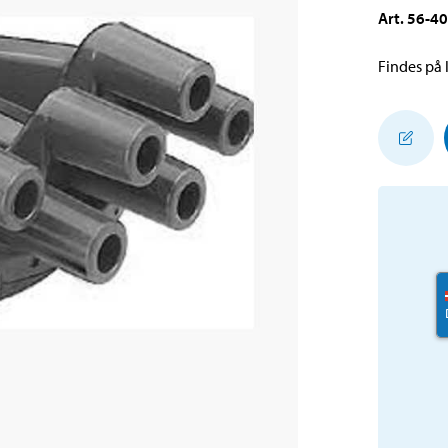
Art
.
56-4
Findes på l