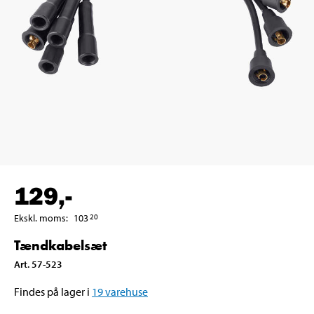
129
,-
Ekskl. moms
:
103
20
Tændkabelsæt
Art
.
57-523
Findes på lager i
19
varehuse