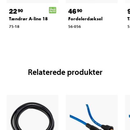
22
46
90
90
Tændrør A-line 18
Fordelerdæksel
T
75-18
56-056
5
Relaterede produkter