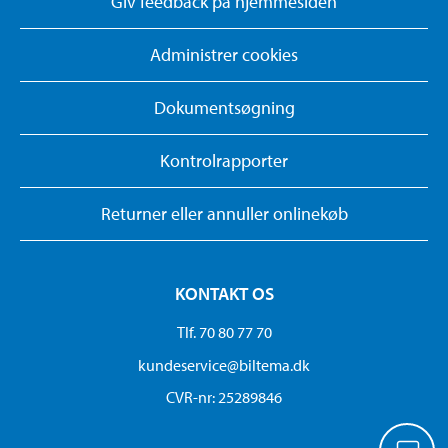
Giv feedback på hjemmesiden
Administrer cookies
Dokumentsøgning
Kontrolrapporter
Returner eller annuller onlinekøb
KONTAKT OS
Tlf. 70 80 77 70
kundeservice@biltema.dk
CVR-nr: 25289846