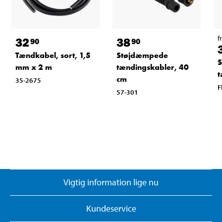
f
32
38
90
90
Tændkabel, sort, 1,5
Støjdæmpede
mm x 2 m
tændingskabler, 40
t
cm
35-2675
F
57-301
Vigtig information lige nu
Kundeservice