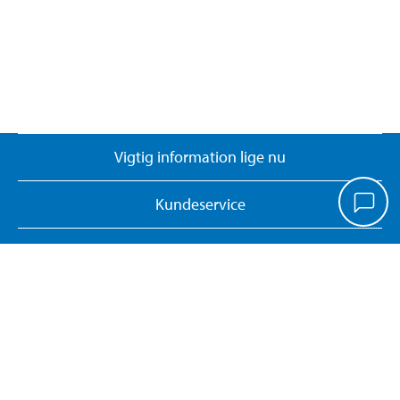
Vigtig information lige nu
Kundeservice
Biltema Café
Biltema Erhverv
Om Biltema
Arbejd hos os