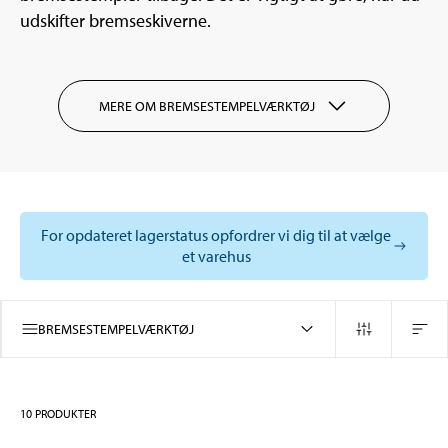
udskifter bremseskiverne.
MERE OM BREMSESTEMPELVÆRKTØJ
For opdateret lagerstatus opfordrer vi dig til at vælge
et varehus
BREMSESTEMPELVÆRKTØJ
10
PRODUKTER