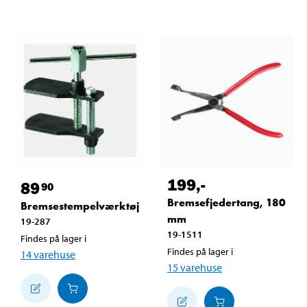
199
,-
89
90
Bremsefjedertang, 180
Bremsestempelværktøj
mm
19-287
19-1511
Findes på lager i
Findes på lager i
14
varehuse
15
varehuse