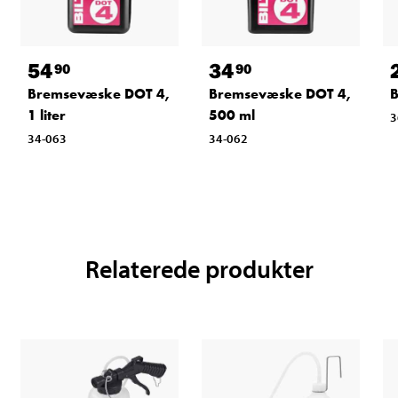
54
34
90
90
Bremsevæske DOT 4,
Bremsevæske DOT 4,
B
1 liter
500 ml
3
34-063
34-062
Relaterede produkter