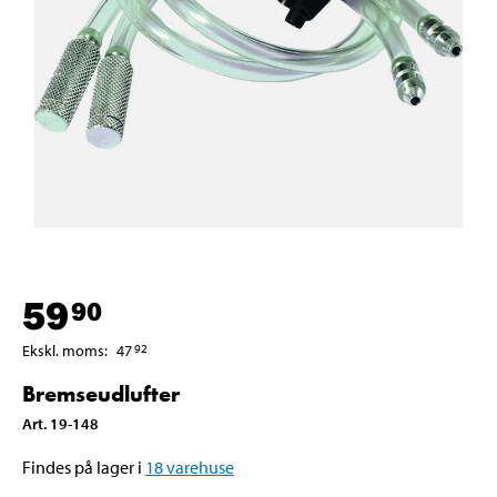
59
90
Ekskl. moms
:
47
92
Bremseudlufter
Art
.
19-148
Findes på lager i
18
varehuse