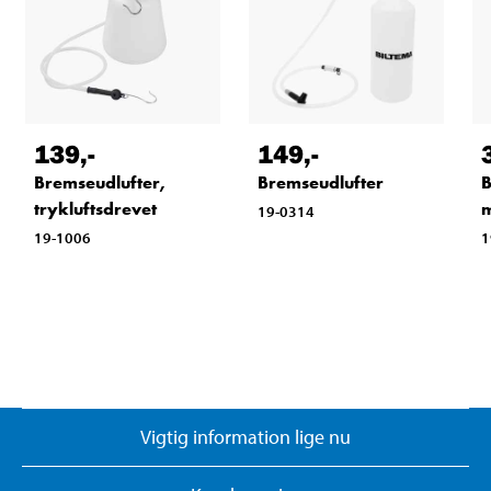
139
,-
149
,-
Bremseudlufter,
Bremseudlufter
B
trykluftsdrevet
19-0314
19-1006
1
Vigtig information lige nu