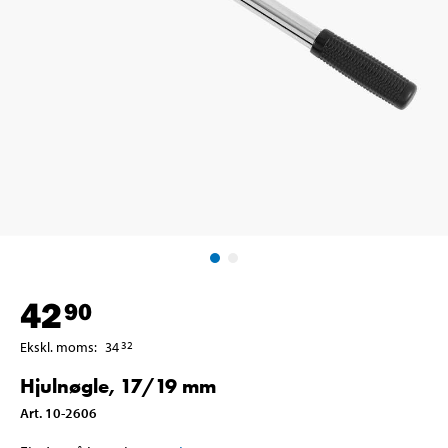
42
90
Ekskl. moms
:
34
32
Hjulnøgle, 17/19 mm
Art
.
10-2606