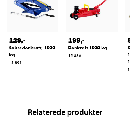
129
,-
199
,-
Saksedonkraft, 1500
Donkraft 1500 kg
K
kg
15-886
15-891
1
Relaterede produkter