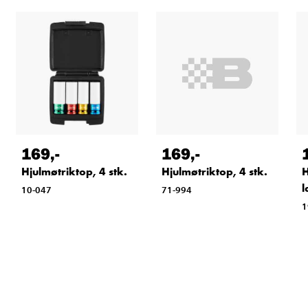
169
,-
169
,-
Hjulmøtriktop, 4 stk.
Hjulmøtriktop, 4 stk.
H
l
71-994
10-047
1