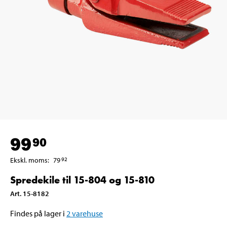
99
90
Ekskl. moms
:
79
92
Spredekile til 15-804 og 15-810
Art
.
15-8182
Findes på lager i
2
varehuse