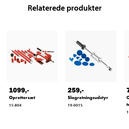
Relaterede produkter
1099
,-
259
,-
Oprettersæt
Slagretningsudstyr
O
t
15-804
19-0015
1