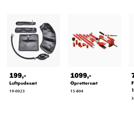
199
,-
1099
,-
Luftpudesæt
Oprettersæt
F
1
19-0023
15-804
3