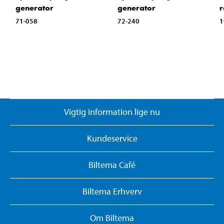
generator
generator
r
71-058
72-240
1
Vigtig information lige nu
Kundeservice
Biltema Café
Biltema Erhverv
Om Biltema