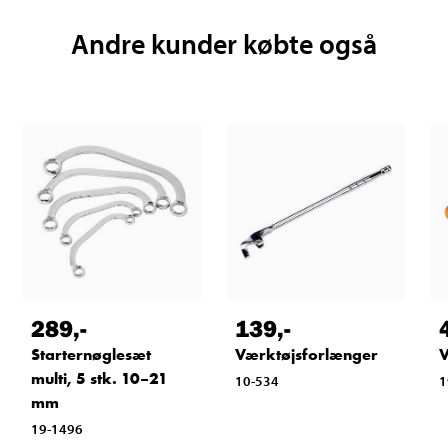
Andre kunder købte også
289
,-
139
,-
Starternøglesæt
Værktøjsforlænger
V
multi, 5 stk. 10–21
10-534
1
mm
19-1496