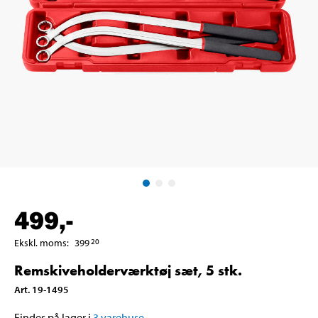
499
,-
Ekskl. moms
:
399
20
Remskiveholderværktøj sæt, 5 stk.
Art
.
19-1495
Findes på lager i
3
varehuse