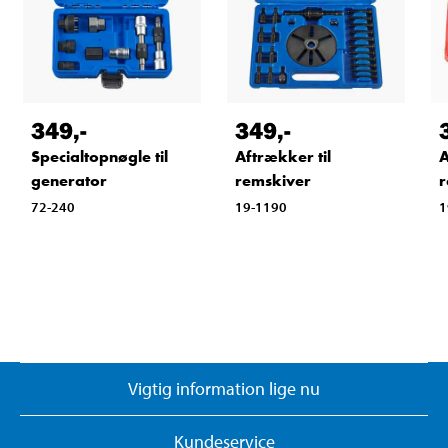
349
,-
349
,-
Specialtopnøgle til
Aftrækker til
A
generator
remskiver
r
72-240
19-1190
1
Vigtig information lige nu
Kundeservice