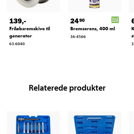
139
,-
24
90
Friløbsremskive til
Bremserens, 400 ml
K
generator
s
36-4566
63-6040
3
Relaterede produkter