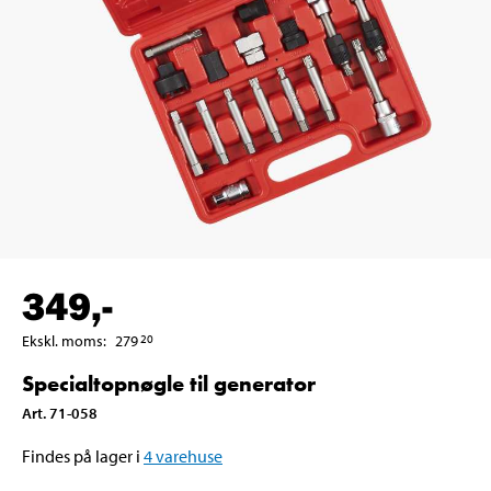
349
,-
Ekskl. moms
:
279
20
Specialtopnøgle til generator
Art
.
71-058
Findes på lager i
4
varehuse