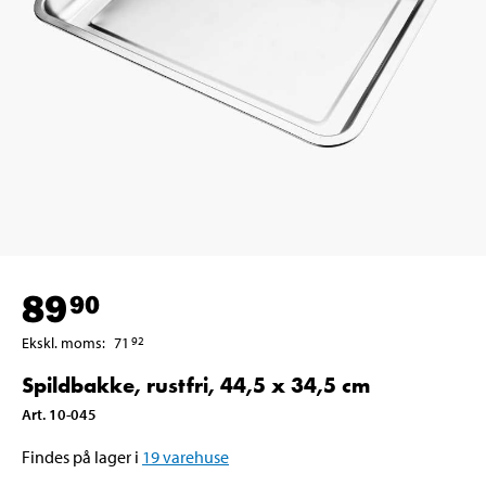
89
90
Ekskl. moms
:
71
92
Spildbakke, rustfri, 44,5 x 34,5 cm
Art
.
10-045
Findes på lager i
19
varehuse