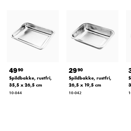
49
29
90
90
Spildbakke, rustfri,
Spildbakke, rustfri,
S
35,5 x 26,5 cm
26,5 x 19,5 cm
3
10-044
10-042
1