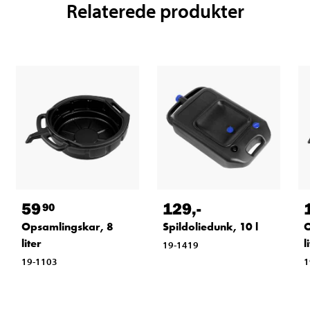
Relaterede produkter
59
129
,-
90
Opsamlingskar, 8
Spildoliedunk, 10 l
O
liter
l
19-1419
19-1103
1