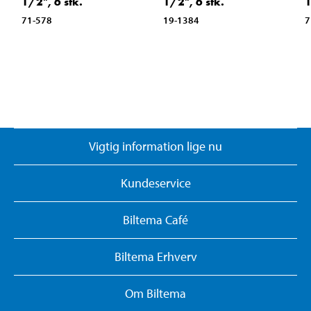
1/2", 6 stk.
1/2", 6 stk.
1
71-578
19-1384
7
Vigtig information lige nu
Kundeservice
Biltema Café
Biltema Erhverv
Om Biltema