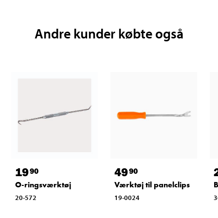
Andre kunder købte også
19
49
90
90
O-ringsværktøj
Værktøj til panelclips
B
20-572
19-0024
3