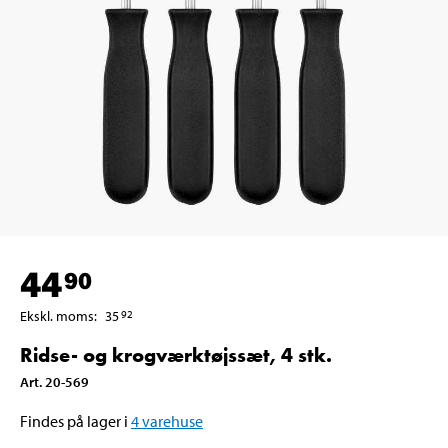
44
90
Ekskl. moms
:
35
92
Ridse- og krogværktøjssæt, 4 stk.
Art
.
20-569
Findes på lager i
4
varehuse