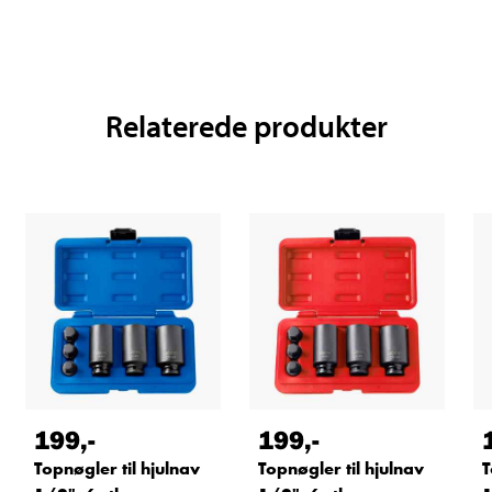
Relaterede produkter
199
,-
199
,-
Topnøgler til hjulnav
Topnøgler til hjulnav
T