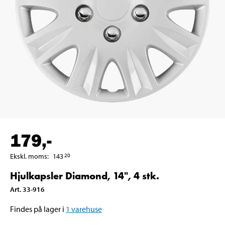
179
,-
Ekskl. moms
:
143
20
Hjulkapsler Diamond, 14", 4 stk.
Art
.
33-916
Findes på lager i
1
varehuse