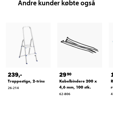
Andre kunder købte også
239
,-
29
90
Trappestige, 2-trins
Kabelbindere 200 x
R
4,6 mm, 100 stk.
r
26-214
62-806
4