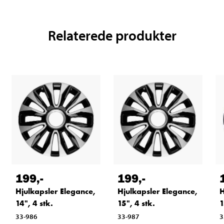
Relaterede produkter
199
,-
199
,-
Hjulkapsler Elegance,
Hjulkapsler Elegance,
H
14", 4 stk.
15", 4 stk.
1
33-986
33-987
3