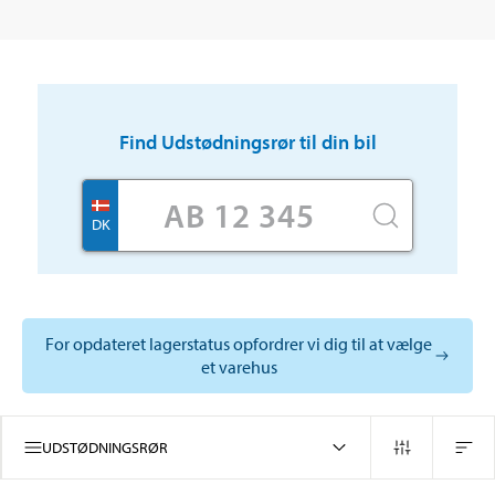
Find
Udstødningsrør
til din bil
DK
For opdateret lagerstatus opfordrer vi dig til at vælge
et varehus
UDSTØDNINGSRØR