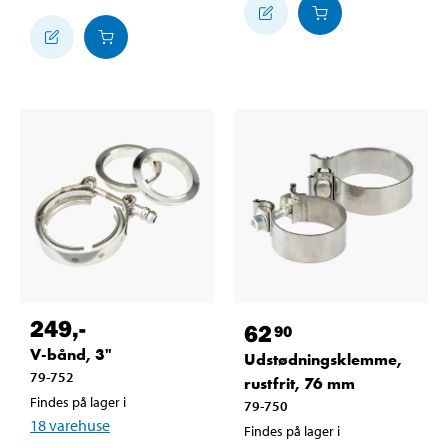
249
,-
62
90
V-bånd, 3"
Udstødningsklemme,
79-752
rustfrit, 76 mm
Findes på lager i
79-750
18
varehuse
Findes på lager i