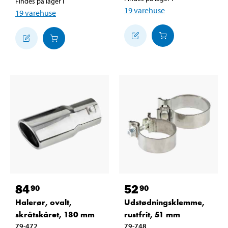
Findes på lager i
19
varehuse
19
varehuse
84
52
90
90
Halerør, ovalt,
Udstødningsklemme,
skråtskåret, 180 mm
rustfrit, 51 mm
79-472
79-748