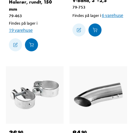
V-bånd, 3"–2,5"
Halerør, rundt, 150
79-753
mm
6
varehuse
Findes på lager i
79-463
Findes på lager i
19
varehuse
36
84
90
90