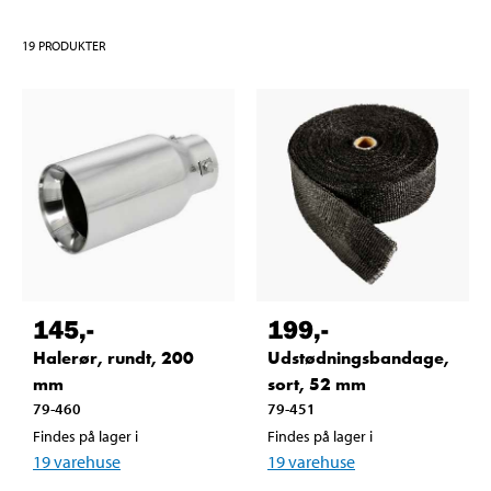
19
PRODUKTER
145
,-
199
,-
Halerør, rundt, 200
Udstødningsbandage,
mm
sort, 52 mm
79-460
79-451
Findes på lager i
Findes på lager i
19
varehuse
19
varehuse