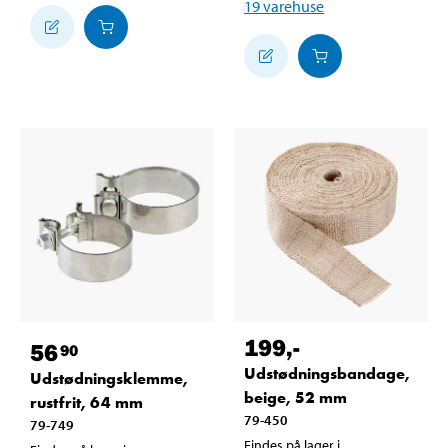
19
varehuse
199
,-
56
90
Udstødningsbandage,
Udstødningsklemme,
beige, 52 mm
rustfrit, 64 mm
79-450
79-749
Findes på lager i