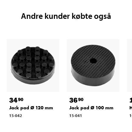
Andre kunder købte også
34
36
90
90
Jack pad Ø 120 mm
Jack pad Ø 100 mm
H
15-042
15-041
1