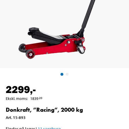
2299
,-
Ekskl. moms
:
1839
20
Donkraft, ”Racing”, 2000 kg
Art
.
15-893
Findes på lager i
11
varehuse