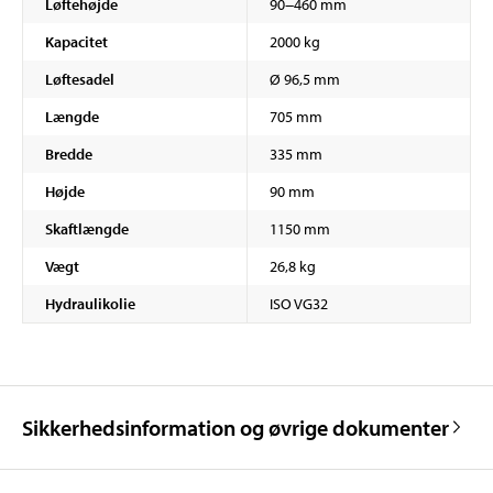
Løftehøjde
90−460 mm
Kapacitet
2000 kg
Løftesadel
Ø 96,5 mm
Længde
705 mm
Bredde
335 mm
Højde
90 mm
Skaftlængde
1150 mm
Vægt
26,8 kg
Hydraulikolie
ISO VG32
Sikkerhedsinformation og øvrige dokumenter