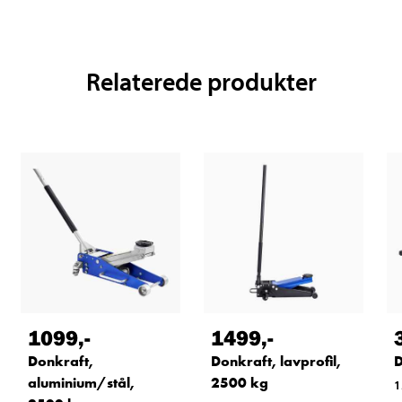
Relaterede produkter
1099
,-
1499
,-
Donkraft,
Donkraft, lavprofil,
D
aluminium/stål,
2500 kg
1