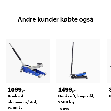
Andre kunder købte også
1099
,-
1499
,-
Donkraft,
Donkraft, lavprofil,
D
aluminium/stål,
2500 kg
1
2500 kg
15-895