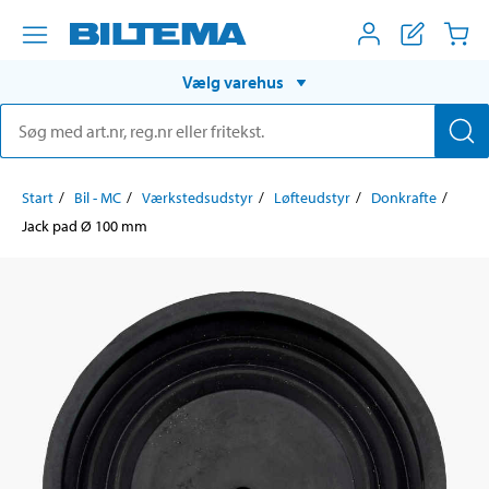
Vælg varehus
Start
Bil - MC
Værkstedsudstyr
Løfteudstyr
Donkrafte
Jack pad Ø 100 mm