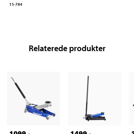
15-784
Relaterede produkter
1099
,-
1499
,-