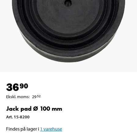
36
90
Ekskl. moms
:
29
52
Jack pad Ø 100 mm
Art
.
15-8200
Findes på lager i
1
varehuse