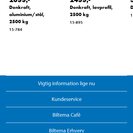
Donkraft,
Donkraft, lavprofil,
D
aluminium/stål,
2500 kg
1
2500 kg
15-895
15-784
Vigtig information lige nu
Kundeservice
Biltema Café
Biltema Erhverv