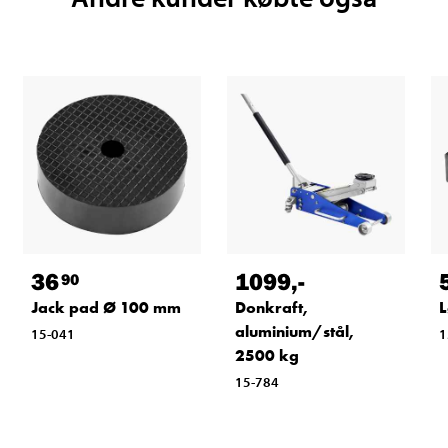
36
1099
,-
90
Jack pad Ø 100 mm
Donkraft,
L
aluminium/stål,
15-041
1
2500 kg
15-784