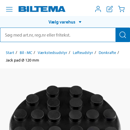
Vælg varehus
Start
Bil - MC
Værkstedsudstyr
Løfteudstyr
Donkrafte
Jack pad Ø 120 mm