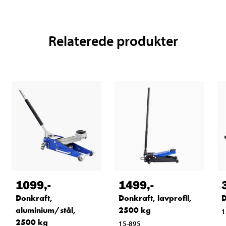
Relaterede produkter
1099
,-
1499
,-
Donkraft,
Donkraft, lavprofil,
D
aluminium/stål,
2500 kg
1
2500 kg
15-895