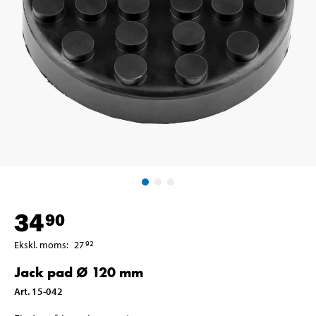
34
90
Ekskl. moms
:
27
92
Jack pad Ø 120 mm
Art
.
15-042