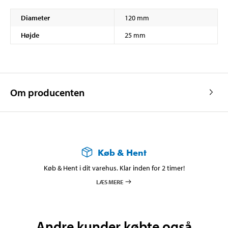
Diameter
120 mm
Højde
25 mm
Om producenten
Køb & Hent
Køb & Hent i dit varehus. Klar inden for 2 timer!
LÆS MERE
Andre kunder købte også