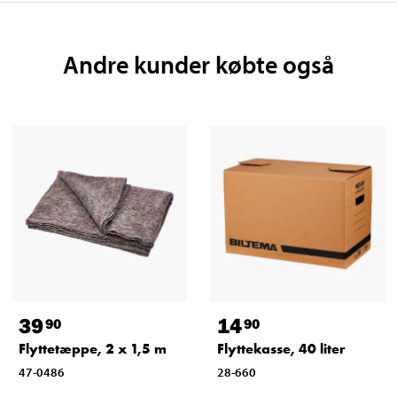
Andre kunder købte også
39
14
90
90
Flyttetæppe, 2 x 1,5 m
Flyttekasse, 40 liter
47-0486
28-660