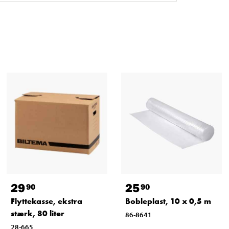
29
25
90
90
Flyttekasse, ekstra
Bobleplast, 10 x 0,5 m
stærk, 80 liter
86-8641
28-665