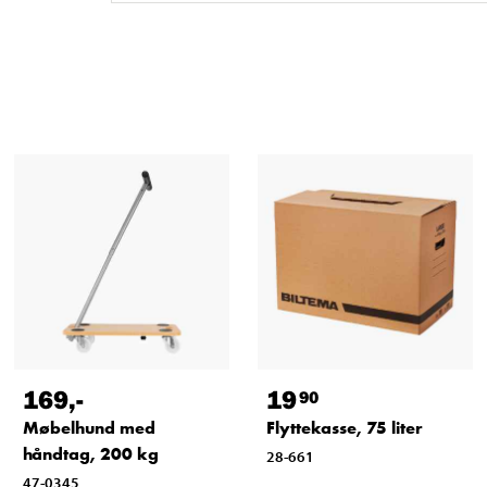
169
,-
19
90
Møbelhund med
Flyttekasse, 75 liter
håndtag, 200 kg
28-661
47-0345