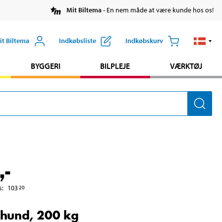
Mit Biltema
- En nem måde at være kunde hos os!
it Biltema
Indkøbsliste
Indkøbskurv
BYGGERI
BILPLEJE
VÆRKTØJ
,-
s
:
103
20
ehund, 200 kg