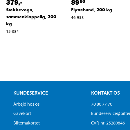
379
,-
89
90
Sækkevogn,
Flyttehund, 200 kg
sammenklappelig, 200
46-953
kg
15-384
KUNDESERVICE
KONTAKT OS
Arbejd hos os
70 80 77 70
Gavekort
kundeservice@bilt
Biltemakortet
CVR-nr: 25289846