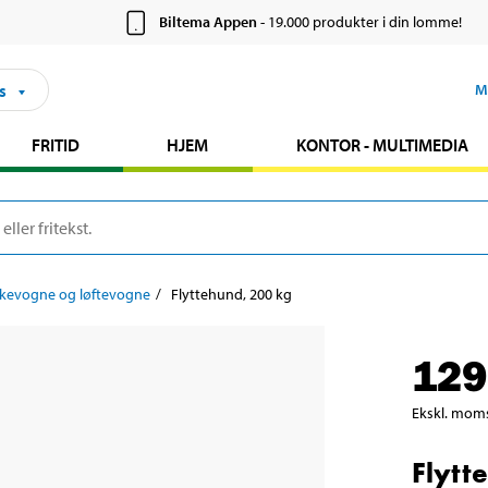
Biltema Appen
- 19.000 produkter i din lomme!
s
M
FRITID
HJEM
KONTOR - MULTIMEDIA
kevogne og løftevogne
Flyttehund, 200 kg
129
Ekskl. mom
Flytt