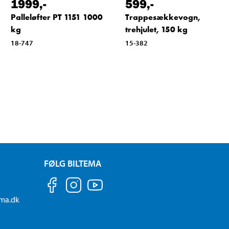
1999
,-
599
,-
Palleløfter PT 1151 1000
Trappesækkevogn,
kg
trehjulet, 150 kg
18-747
15-382
FØLG BILTEMA
ema.dk