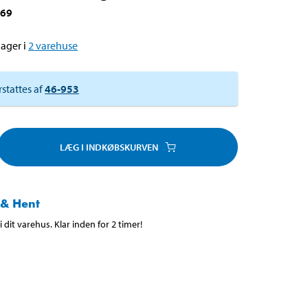
269
ager i
2
varehuse
rstattes af
46-953
LÆG I INDKØBSKURVEN
 & Hent
 dit varehus. Klar inden for 2 timer!