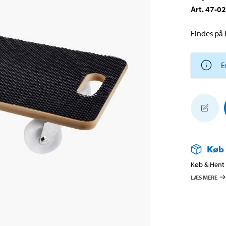
Art
.
47-0
Findes på l
E
Køb
Køb & Hent i
LÆS MERE