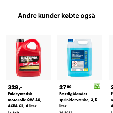
Andre kunder købte også
329
,-
27
90
Fuldsyntetisk
Færdigblandet
F
motorolie 0W-30,
sprinklervæske, 3,5
m
ACEA C2, 4 liter
liter
A
34-849
36-5052
3