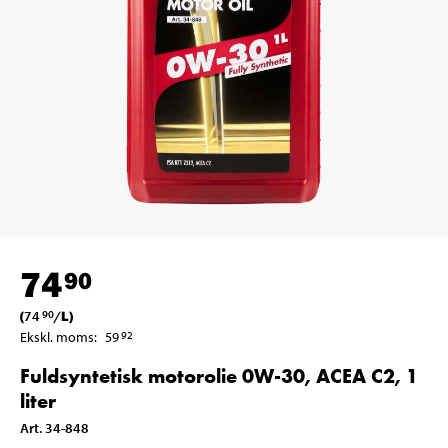
74
90
(
74
/
L
)
90
Ekskl. moms
:
59
92
Fuldsyntetisk motorolie 0W-30, ACEA C2, 1
liter
Art
.
34-848