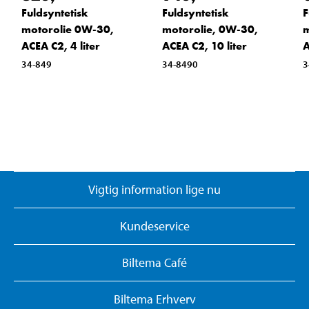
Fuldsyntetisk
Fuldsyntetisk
F
motorolie 0W-30,
motorolie, 0W-30,
m
ACEA C2, 4 liter
ACEA C2, 10 liter
A
34-849
34-8490
3
Vigtig information lige nu
Kundeservice
Biltema Café
Biltema Erhverv