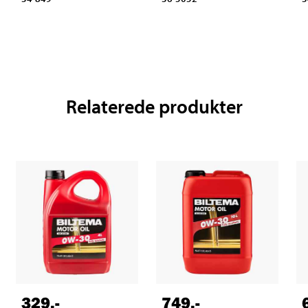
Relaterede produkter
329
,-
749
,-