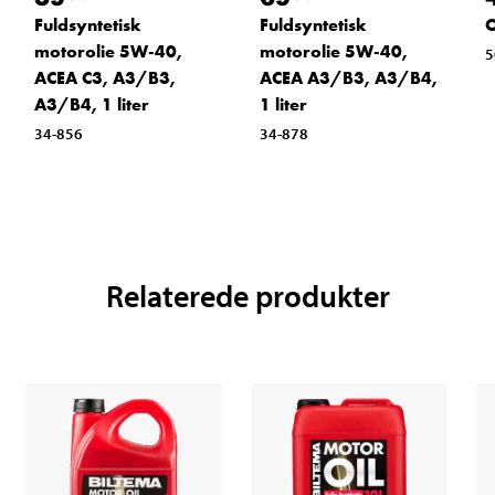
Fuldsyntetisk
Fuldsyntetisk
O
motorolie 5W-40,
motorolie 5W-40,
5
ACEA C3, A3/B3,
ACEA A3/B3, A3/B4,
A3/B4, 1 liter
1 liter
34-856
34-878
Relaterede produkter