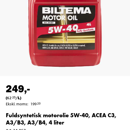
249
,-
(
62
/
L
)
25
Ekskl. moms
:
199
20
Fuldsyntetisk motorolie 5W-40, ACEA C3,
A3/B3, A3/B4, 4 liter