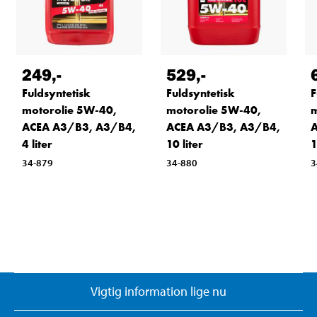
249
,-
529
,-
Fuldsyntetisk
Fuldsyntetisk
F
motorolie 5W-40,
motorolie 5W-40,
m
ACEA A3/B3, A3/B4,
ACEA A3/B3, A3/B4,
A
4 liter
10 liter
1
34-879
34-880
3
Vigtig information lige nu