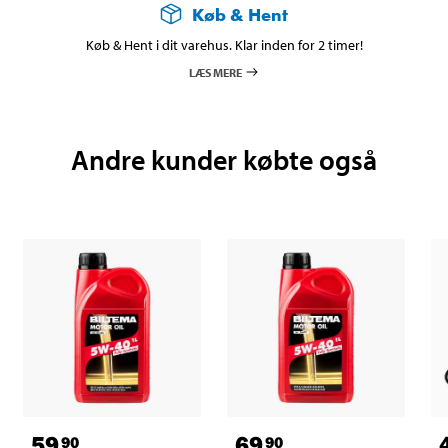
Køb & Hent
Køb & Hent i dit varehus. Klar inden for 2 timer!
LÆS MERE
Andre kunder købte også
59
69
90
90