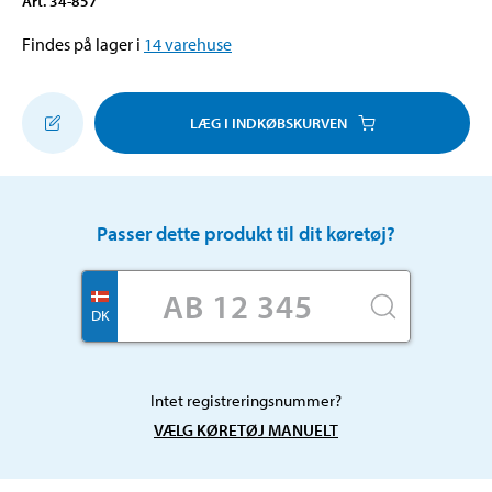
Art
.
34-857
Findes på lager i
14
varehuse
LÆG I INDKØBSKURVEN
Passer dette produkt til dit køretøj?
DK
Intet registreringsnummer?
VÆLG KØRETØJ MANUELT