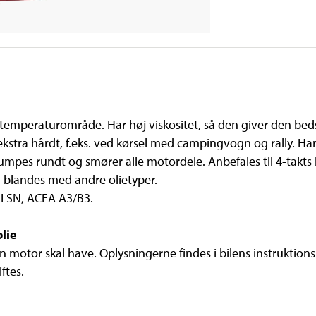
stemperaturområde. Har høj viskositet, så den giver den be
ekstra hårdt, f.eks. ved kørsel med campingvogn og rally. 
pumpes rundt og smører alle motordele. Anbefales til 4-takts 
n blandes med andre olietyper.
PI SN, ACEA A3/B3.
lie
n motor skal have. Oplysningerne findes i bilens instruktion
iftes.