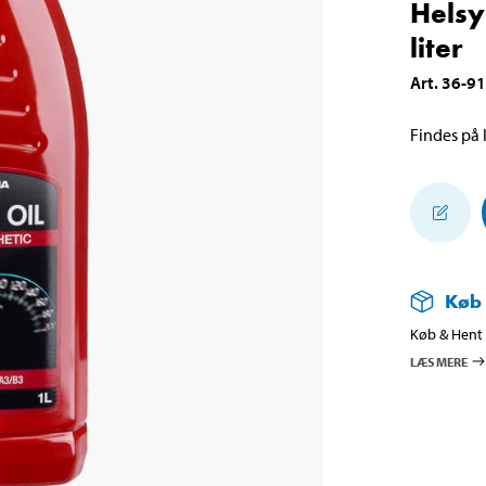
Helsy
liter
Art
.
36-9
Findes på l
Køb
Køb & Hent i
LÆS MERE