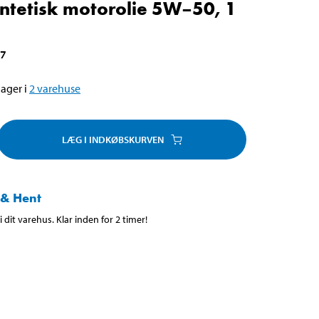
ntetisk motorolie 5W–50, 1
17
ager i
2
varehuse
LÆG I INDKØBSKURVEN
 & Hent
 dit varehus. Klar inden for 2 timer!