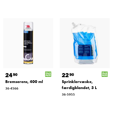
24
22
90
90
Bremserens, 400 ml
Sprinklervæske,
færdigblandet, 3 L
36-4566
36-5955