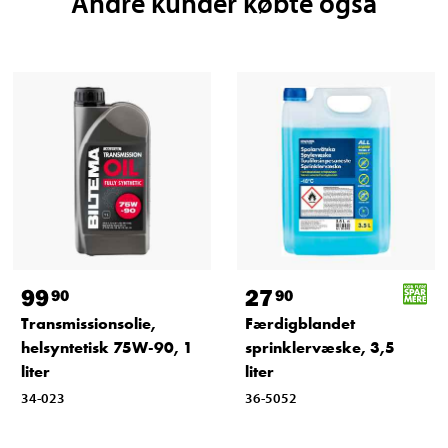
Andre kunder købte også
99
27
90
90
Transmissionsolie,
Færdigblandet
helsyntetisk 75W-90, 1
sprinklervæske, 3,5
liter
liter
34-023
36-5052