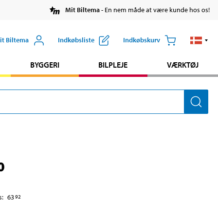
Mit Biltema
- En nem måde at være kunde hos os!
it Biltema
Indkøbsliste
Indkøbskurv
BYGGERI
BILPLEJE
VÆRKTØJ
0
s
:
63
92