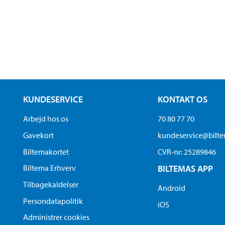
KUNDESERVICE
KONTAKT OS
Arbejd hos os
70 80 77 70
Gavekort
kundeservice@bilt
Biltemakortet
CVR-nr: 25289846
Biltema Erhverv
BILTEMAS APP
Tilbagekaldelser
Android
Persondatapolitik
iOS
Administrer cookies