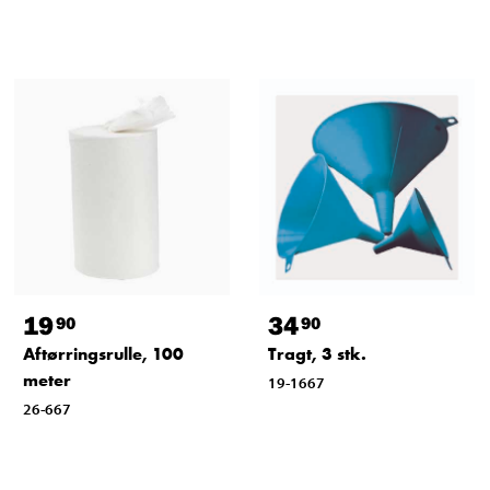
19
34
90
90
Aftørringsrulle, 100
Tragt, 3 stk.
meter
19-1667
26-667