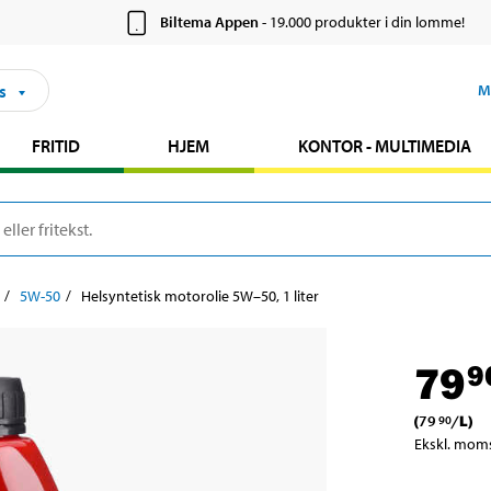
Biltema Appen
- 19.000 produkter i din lomme!
s
M
FRITID
HJEM
KONTOR - MULTIMEDIA
5W-50
Helsyntetisk motorolie 5W–50, 1 liter
79
9
(
79
/
L
)
90
Ekskl. mom