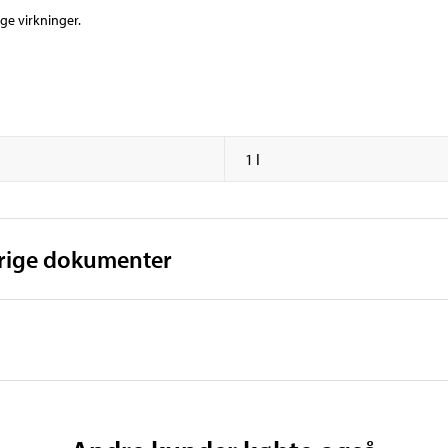
ge virkninger.
1 l
vrige dokumenter