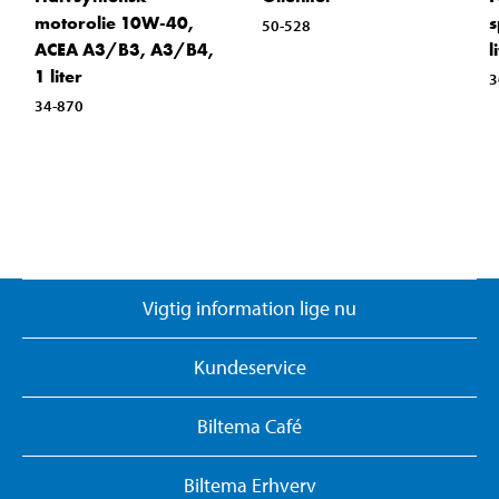
motorolie 10W-40,
s
50-528
ACEA A3/B3, A3/B4,
l
1 liter
3
34-870
Vigtig information lige nu
Kundeservice
Biltema Café
Biltema Erhverv