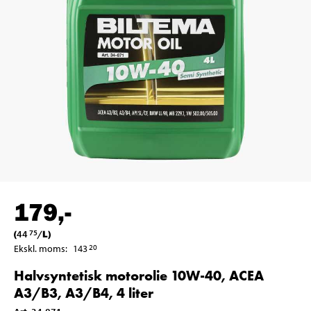
179
,-
(
44
/
L
)
75
Ekskl. moms
:
143
20
Halvsyntetisk motorolie 10W-40, ACEA
A3/B3, A3/B4, 4 liter