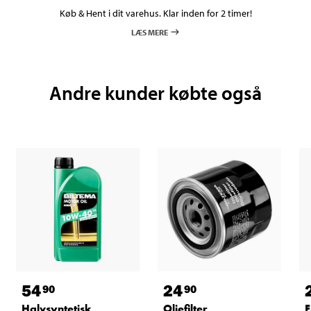
Køb & Hent i dit varehus. Klar inden for 2 timer!
LÆS MERE
Andre kunder købte også
54
24
90
90
Halvsyntetisk
Oliefilter
F