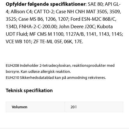
Opfylder følgende specifikationer
: SAE 80; API GL-
4; Allison C4; CAT TO-2; Case NH CNH MAT 3505, 3509,
3525; Case MS B6, 1206, 1207; Ford ESN-M2C 86B/C,
134D, FNHA-2-C-200.00; John Deere J20C; Kubota
UDT Fluid; MF CMS M 1100, 1127A/B, 1141, 1143, 1145;
VCE WB 101; ZF TE-ML 05F, 06K, 17E.
EUH208 Indeholder 2-tetradecyloxiran, reaktionsprodukter med
borsyre. Kan udløse allergisk reaktion.
EUH210 Sikkerhedsdatablad kan på anmodning rekvireres.
Teknisk specifikation
Volumen
20 l