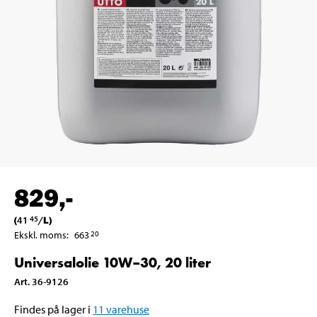
829
,-
(
41
/
L
)
45
Ekskl. moms
:
663
20
Universalolie 10W–30, 20 liter
Art
.
36-9126
Findes på lager i
11
varehuse