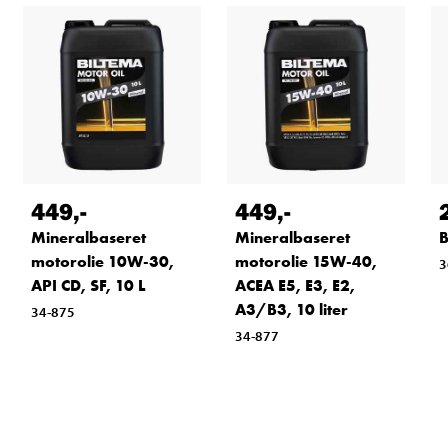
449
,-
449
,-
Mineralbaseret
Mineralbaseret
B
motorolie 10W-30,
motorolie 15W-40,
3
API CD, SF, 10 L
ACEA E5, E3, E2,
A3/B3, 10 liter
34-875
34-877