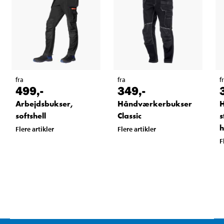
fra
fra
f
499
,-
349
,-
Arbejdsbukser,
Håndværkerbukser
softshell
Classic
s
h
Flere artikler
Flere artikler
F