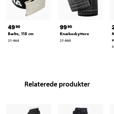
49
99
90
90
Bælte, 115 cm
Knæbeskyttere
M
s
21-464
21-060
3
Relaterede produkter