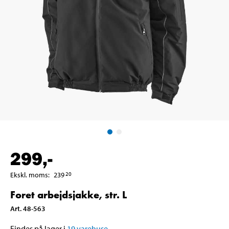
299
,-
Ekskl. moms
:
239
20
Foret arbejdsjakke, str. L
Art
.
48-563
Findes på lager i
19
varehuse