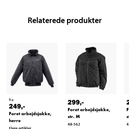
Relaterede produkter
fra
299
,-
249
,-
Foret arbejdsjakke,
F
Foret arbejdsjakke,
str. M
s
herre
48-562
4
Flere artikler