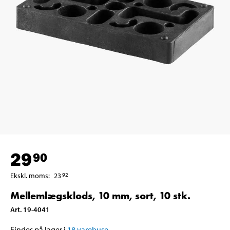
29
90
Ekskl. moms
:
23
92
Mellemlægsklods, 10 mm, sort, 10 stk.
Art
.
19-4041
Findes på lager i
18
varehuse