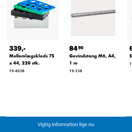
339
,-
84
90
Mellemlægsklods 75
Gevindstang M6, A4,
S
x 44, 220 stk.
1 m
1
19-4038
19-338
Vigtig information lige nu