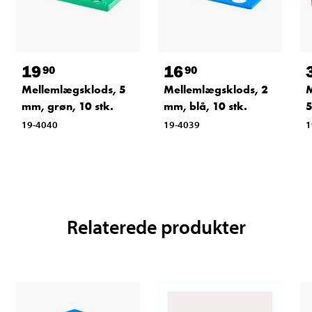
19
16
90
90
Mellemlægsklods, 5
Mellemlægsklods, 2
M
mm, grøn, 10 stk.
mm, blå, 10 stk.
5
19-4040
19-4039
1
Relaterede produkter