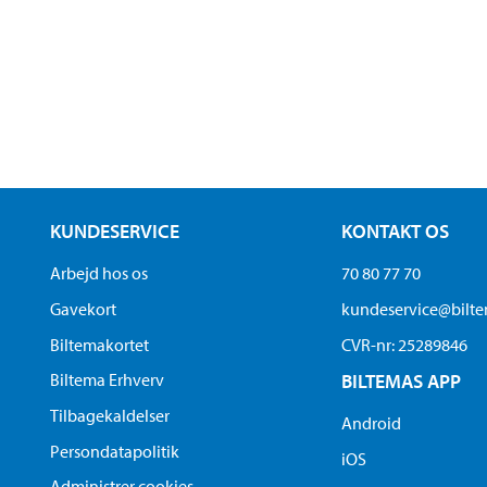
KUNDESERVICE
KONTAKT OS
Arbejd hos os
70 80 77 70
Gavekort
kundeservice@bilt
Biltemakortet
CVR-nr: 25289846
Biltema Erhverv
BILTEMAS APP
Tilbagekaldelser
Android
Persondatapolitik
iOS
Administrer cookies