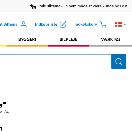
Mit Biltema
- En nem måde at være kunde hos os!
it Biltema
Indkøbsliste
Indkøbskurv
BYGGERI
BILPLEJE
VÆRKTØJ
,-
s
:
84
,-
n