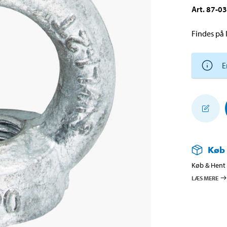
Art
.
87-0
Findes på l
E
Køb
Køb & Hent i
LÆS MERE