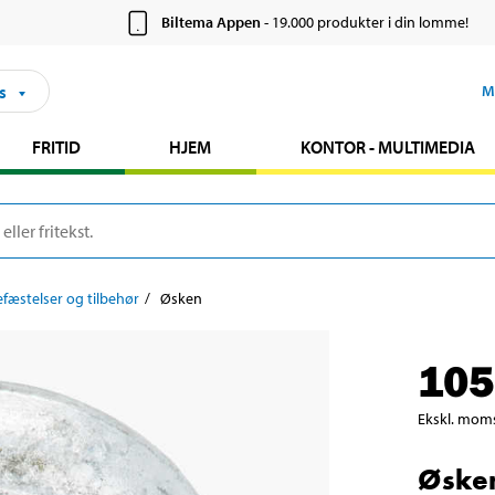
Biltema Appen
- 19.000 produkter i din lomme!
s
M
FRITID
HJEM
KONTOR - MULTIMEDIA
fæstelser og tilbehør
Øsken
105
Ekskl. mom
Øske