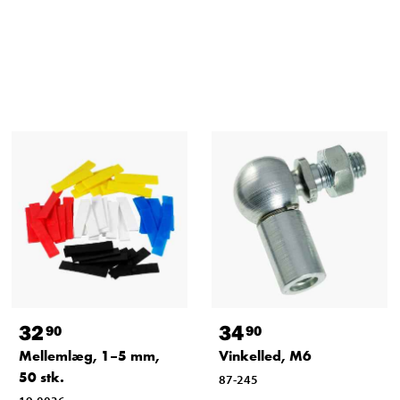
32
34
90
90
Mellemlæg, 1–5 mm,
Vinkelled, M6
50 stk.
87-245