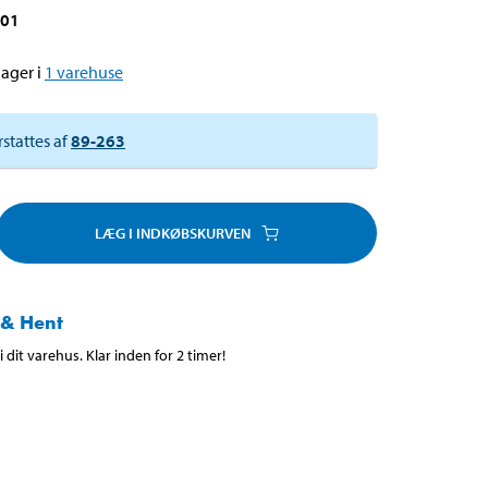
301
ager i
1
varehuse
rstattes af
89-263
LÆG I INDKØBSKURVEN
 & Hent
 dit varehus. Klar inden for 2 timer!