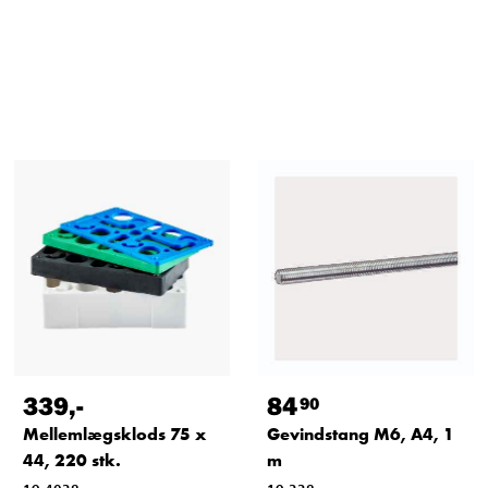
339
,-
84
90
Mellemlægsklods 75 x
Gevindstang M6, A4, 1
44, 220 stk.
m