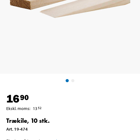
16
90
Ekskl. moms
:
13
52
Trækile, 10 stk.
Art
.
19-474