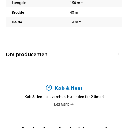
Længde
150 mm
Bredde
48 mm
Højde
14 mm
Om producenten
Køb & Hent
Køb & Hent i dit varehus. Klar inden for 2 timer!
LÆS MERE