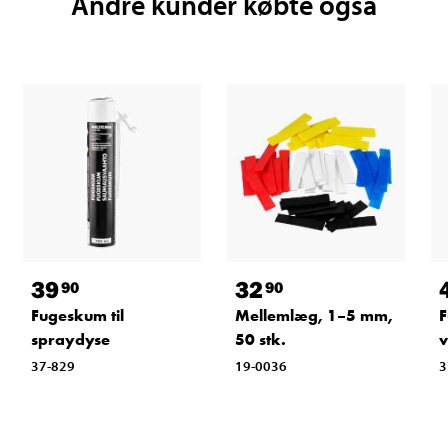
Andre kunder købte også
39
32
90
90
Fugeskum til
Mellemlæg, 1–5 mm,
F
spraydyse
50 stk.
v
37-829
19-0036
3