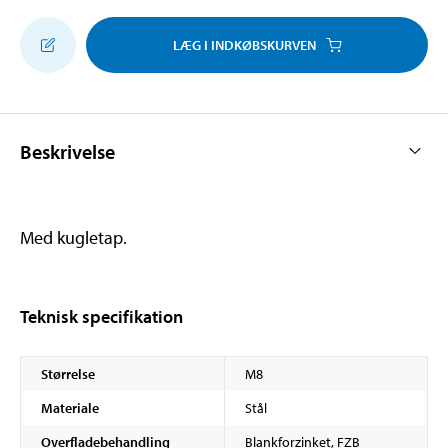
LÆG I INDKØBSKURVEN
Beskrivelse
Med kugletap.
Teknisk specifikation
Størrelse
M8
Materiale
Stål
Overfladebehandling
Blankforzinket, FZB