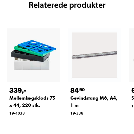
Relaterede produkter
339
,-
84
90
Mellemlægsklods 75
Gevindstang M6, A4,
S
x 44, 220 stk.
1 m
1
19-4038
19-338