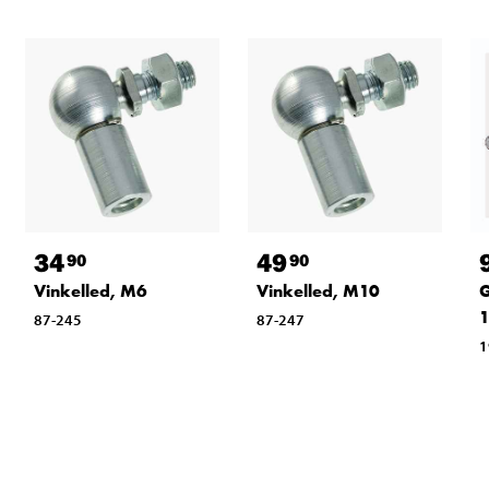
34
49
90
90
Vinkelled, M6
Vinkelled, M10
G
87-245
87-247
1