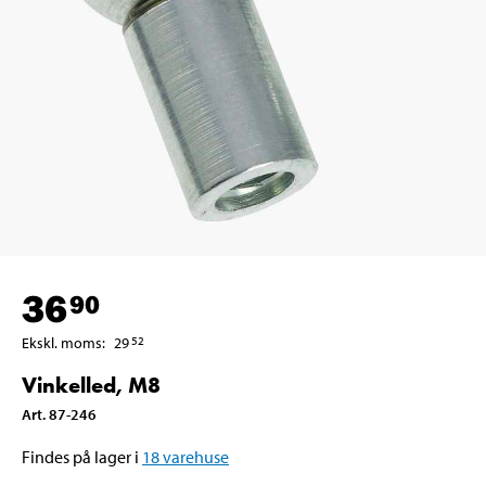
36
90
Ekskl. moms
:
29
52
Vinkelled, M8
Art
.
87-246
Findes på lager i
18
varehuse