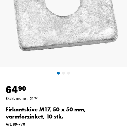
64
90
Ekskl. moms
:
51
92
Firkantskive M17, 50 x 50 mm,
varmforzinket, 10 stk.
Art
.
89-770