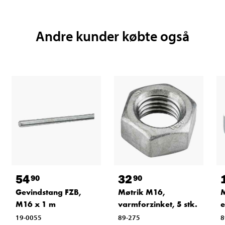
Andre kunder købte også
54
32
90
90
Gevindstang FZB,
Møtrik M16,
M
M16 x 1 m
varmforzinket, 5 stk.
e
19-0055
89-275
8