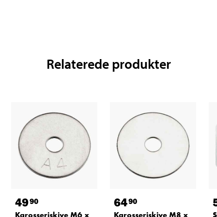
Relaterede produkter
49
64
90
90
Karosseriskive M6 x
Karosseriskive M8 x
S