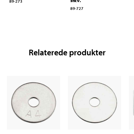
stkv.
89-273
89-727
Relaterede produkter