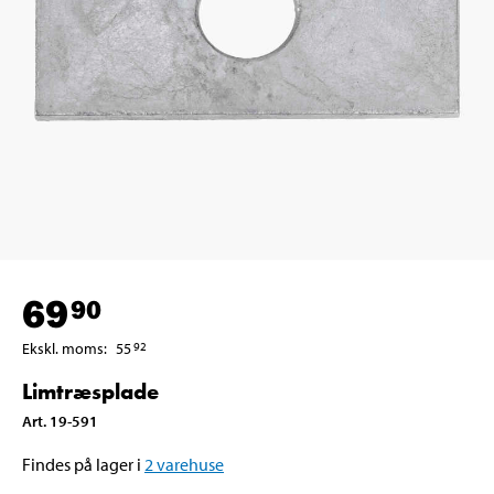
69
90
Ekskl. moms
:
55
92
Limtræsplade
Art
.
19-591
Findes på lager i
2
varehuse