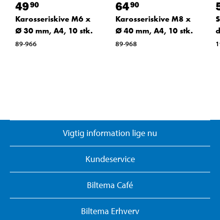
49
64
90
90
Karosseriskive M6 x
Karosseriskive M8 x
S
Ø 30 mm, A4, 10 stk.
Ø 40 mm, A4, 10 stk.
d
89-966
89-968
1
Vigtig information lige nu
Kundeservice
Biltema Café
Biltema Erhverv