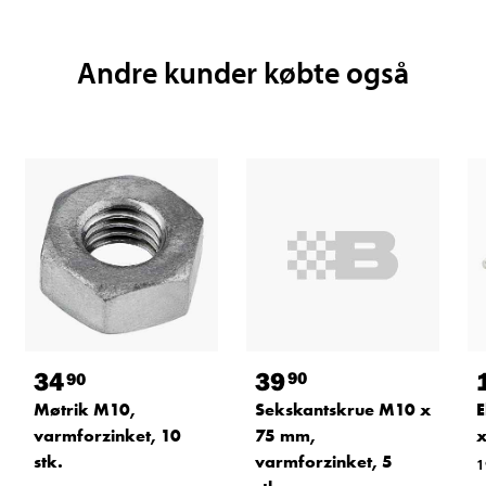
Andre kunder købte også
39
34
90
90
Sekskantskrue M10 x
Møtrik M10,
E
75 mm,
varmforzinket, 10
x
varmforzinket, 5
stk.
1