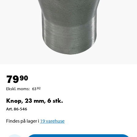
79
90
Ekskl. moms
:
63
92
Knop, 23 mm, 6 stk.
Art
.
86-546
Findes på lager i
19
varehuse