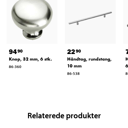
94
22
90
90
Knop, 32 mm, 6 stk.
Håndtag, rundstang,
H
10 mm
6
86-360
86-538
8
Relaterede produkter