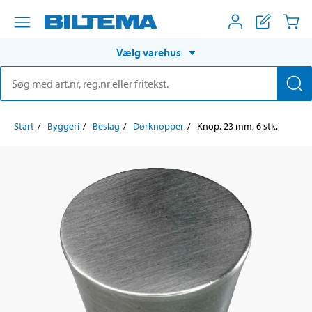
Vælg varehus
Start
Byggeri
Beslag
Dørknopper
Knop, 23 mm, 6 stk.