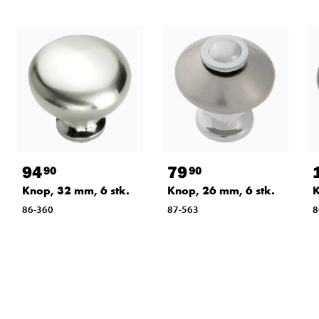
94
79
90
90
Knop, 32 mm, 6 stk.
Knop, 26 mm, 6 stk.
K
86-360
87-563
8