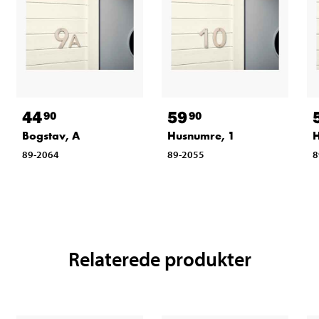
44
59
90
90
Bogstav, A
Husnumre, 1
H
89-2064
89-2055
8
Relaterede produkter