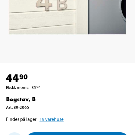
44
90
Ekskl. moms
:
35
92
Bogstav, B
Art
.
89-2065
Findes på lager i
19
varehuse