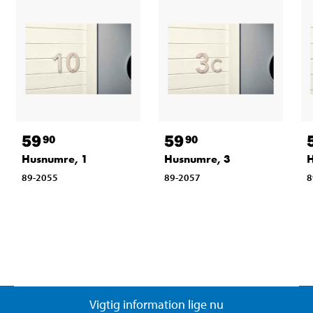
59
59
90
90
Husnumre, 1
Husnumre, 3
H
89-2055
89-2057
8
Vigtig information lige nu