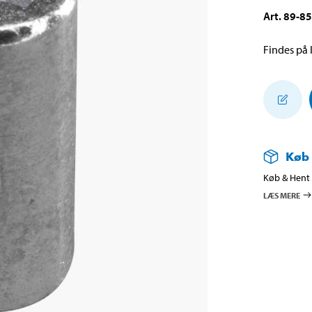
Art
.
89-8
Findes på l
Køb
Køb & Hent i
LÆS MERE