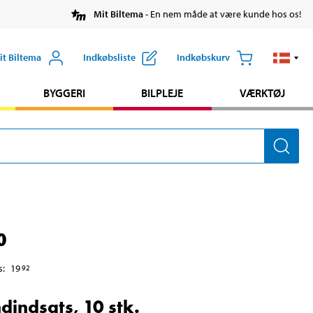
Mit Biltema
- En nem måde at være kunde hos os!
it Biltema
Indkøbsliste
Indkøbskurv
BYGGERI
BILPLEJE
VÆRKTØJ
0
s
:
19
92
dindsats, 10 stk.