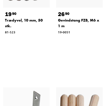
19
26
90
90
Trædyvel, 10 mm, 50
Gevindstang FZB, M6 x
stk.
1 m
81-523
19-0051