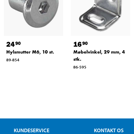
24
16
90
90
Hylsmutter M6, 10 st.
Møbelvinkel, 29 mm, 4
stk.
89-854
86-595
KUNDESERVICE
KONTAKT OS