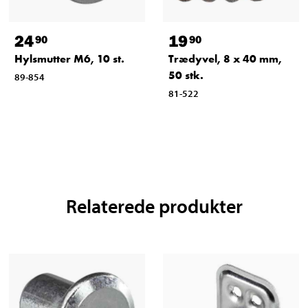
24
19
90
90
Hylsmutter M6, 10 st.
Trædyvel, 8 x 40 mm,
50 stk.
89-854
81-522
Relaterede produkter