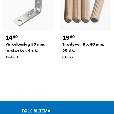
14
19
90
90
Vinkelbeslag 50 mm,
Trædyvel, 8 x 40 mm,
forstærket, 4 stk.
50 stk.
19-4901
81-522
FØLG BILTEMA