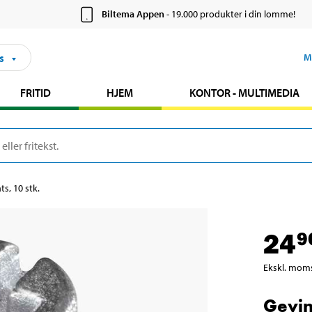
Biltema Appen
- 19.000 produkter i din lomme!
s
M
FRITID
HJEM
KONTOR - MULTIMEDIA
s, 10 stk.
24
9
Ekskl. mom
Gevin