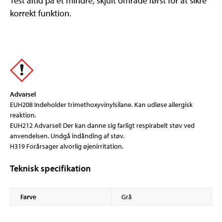
Test altid på et mindre, skjult område først for at sikre
korrekt funktion.
Advarsel
EUH208 Indeholder trimethoxyvinylsilane. Kan udløse allergisk
reaktion.
EUH212 Advarsel! Der kan danne sig farligt respirabelt støv ved
anvendelsen. Undgå indånding af støv.
H319 Forårsager alvorlig øjenirritation.
Teknisk specifikation
Farve
Grå