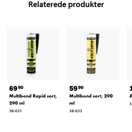
Relaterede produkter
69
59
90
90
Multibond Rapid sort,
Multibond sort, 290
A
290 ml
ml
3
38-031
38-033