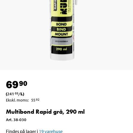
69
90
(
241
/
L
)
03
Ekskl. moms
:
55
92
Multibond Rapid grå, 290 ml
Art
.
38-030
Findes på lager i
19
varehuse