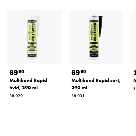
69
69
90
90
Multibond Rapid
Multibond Rapid sort,
M
hvid, 290 ml
290 ml
3
38-029
38-031