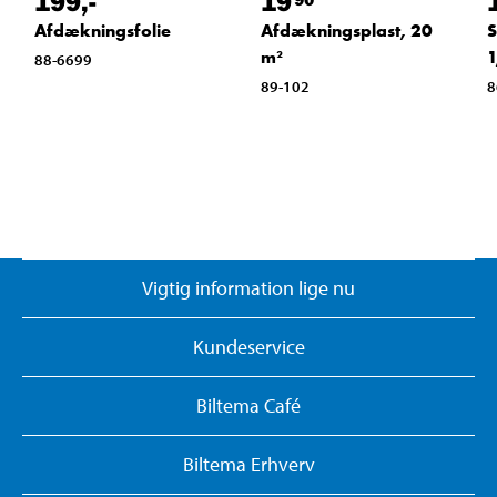
199
,-
19
Afdækningsfolie
Afdækningsplast, 20
S
m²
1
88-6699
89-102
8
Vigtig information lige nu
Kundeservice
Biltema Café
Biltema Erhverv