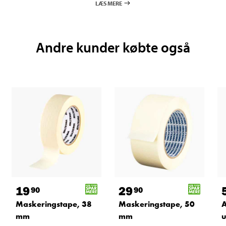
LÆS MERE
Andre kunder købte også
19
29
90
90
Maskeringstape, 38
Maskeringstape, 50
A
mm
mm
u