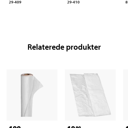
29-409
29-410
8
Relaterede produkter
90