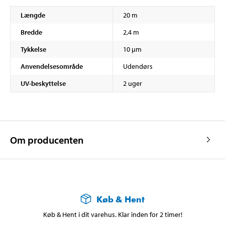
Længde
20 m
Bredde
2,4 m
Tykkelse
10 µm
Anvendelsesområde
Udendørs
UV-beskyttelse
2 uger
Om producenten
Køb & Hent
Køb & Hent i dit varehus. Klar inden for 2 timer!