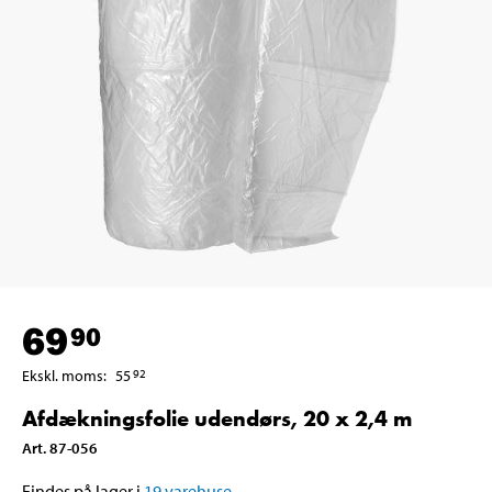
69
90
Ekskl. moms
:
55
92
Afdækningsfolie udendørs, 20 x 2,4 m
Art
.
87-056
Findes på lager i
19
varehuse