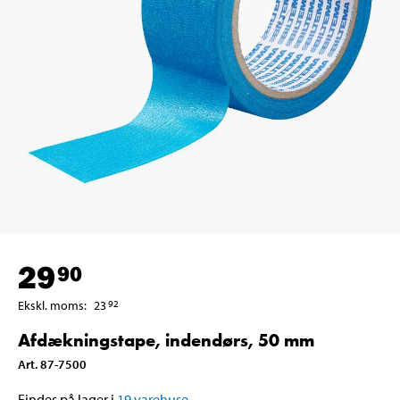
29
90
Ekskl. moms
:
23
92
Afdækningstape, indendørs, 50 mm
Art
.
87-7500
Findes på lager i
19
varehuse