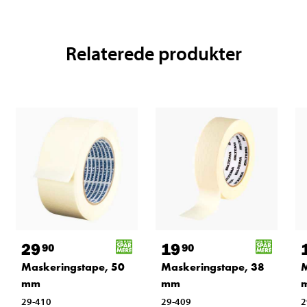
Relaterede produkter
29
19
90
90
Maskeringstape, 50
Maskeringstape, 38
M
mm
mm
29-410
29-409
2