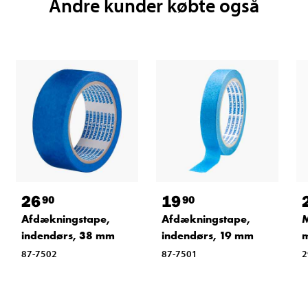
Andre kunder købte også
26
19
90
90
Afdækningstape,
Afdækningstape,
M
indendørs, 38 mm
indendørs, 19 mm
87-7502
87-7501
2