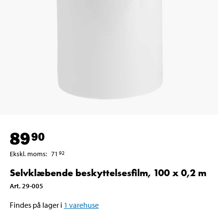
89
90
Ekskl. moms
:
71
92
Selvklæbende beskyttelsesfilm, 100 x 0,2 m
Art
.
29-005
Findes på lager i
1
varehuse