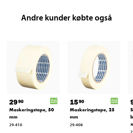
Andre kunder købte også
29
15
90
90
Maskeringstape, 50
Maskeringstape, 25
S
mm
mm
b
x
29-410
29-408
2