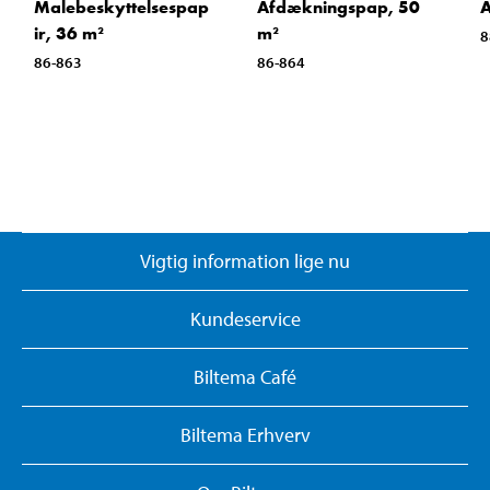
Malebeskyttelsespap
Afdækningspap, 50
A
ir, 36 m²
m²
8
86-863
86-864
Vigtig information lige nu
Kundeservice
Biltema Café
Biltema Erhverv