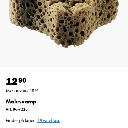
12
90
Ekskl. moms
:
10
32
Malesvamp
Art
.
86-7220
Findes på lager i
19
varehuse