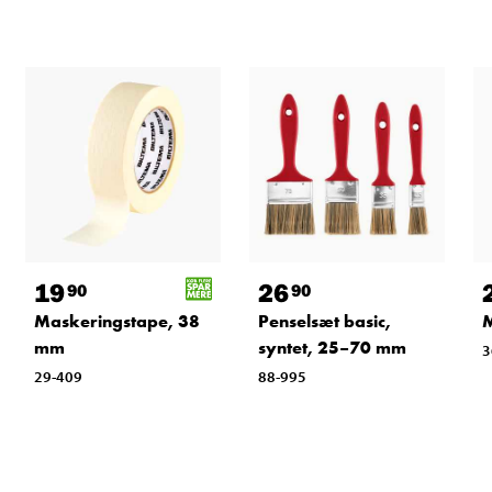
19
26
90
90
Maskeringstape, 38
Penselsæt basic,
M
mm
syntet, 25–70 mm
3
29-409
88-995