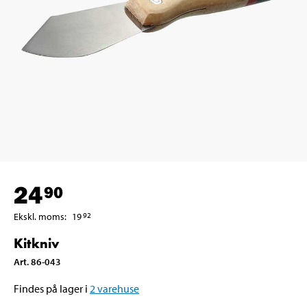
24
90
Ekskl. moms
:
19
92
Kitkniv
Art
.
86-043
Findes på lager i
2
varehuse