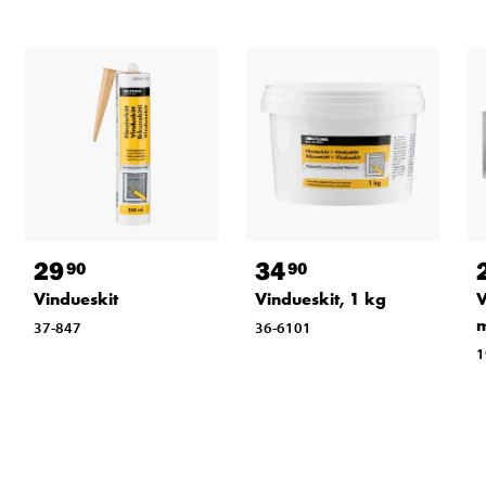
29
34
90
90
Vindueskit
Vindueskit, 1 kg
V
m
37-847
36-6101
1