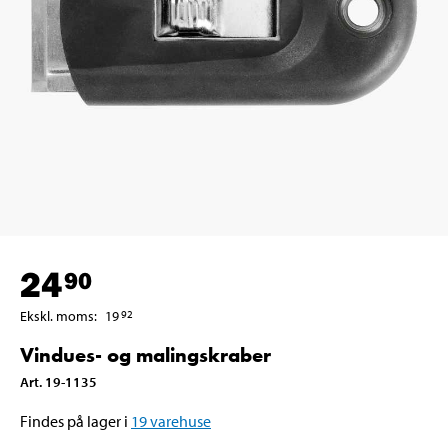
24
90
Ekskl. moms
:
19
92
Vindues- og malingskraber
Art
.
19-1135
Findes på lager i
19
varehuse