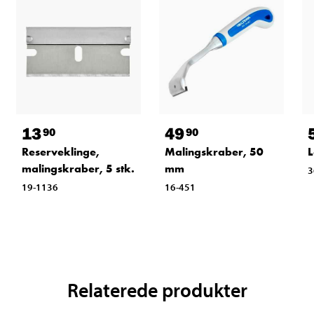
13
49
90
90
Reserveklinge,
Malingskraber, 50
L
malingskraber, 5 stk.
mm
3
19-1136
16-451
Relaterede produkter