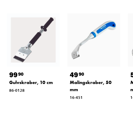
99
49
90
90
Gulvskraber, 10 cm
Malingskraber, 50
M
mm
86-0128
16-451
1